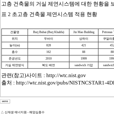
고층 건축물의 거실 제연시스템에 대한 현황을 보
표 2 초고층 건축물 제연시스템 적용 현황
건물명
Burj Bubai (Burj Khalifa)
Jin Mao Building
Petronas
위치
두바이
상하이
쿠알라
높이(m)
828
421
45
층수
162
88
88
준공년도
2010
1999
199
거실 제연방식
복도 배연
sandwich 가압
sandwi
관련(참고)사이트 :
http://wtc.nist.gov
출처 :
http://wtc.nist.gov/pubs/NISTNCSTAR1-4DD
△
신재생 에너지원 - 해양심층수