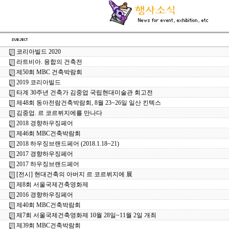
코리아빌드 2020
라트비아. 융합의 건축전
제50회 MBC 건축박람회
2019 코리아빌드
타계 30주년 건축가 김중업 국립현대미술관 회고전
제48회 동아전람건축박람회, 8월 23~26일 일산 킨텍스
김중업. 르 코르뷔지에를 만나다
2018 경향하우징페어
제46회 MBC건축박람회
2018 하우징브랜드페어 (2018.1.18~21)
2017 경향하우징페어
2017 하우징브랜드페어
[전시] 현대건축의 아버지 르 코르뷔지에 展
제8회 서울국제건축영화제
2016 경향하우징페어
제40회 MBC건축박람회
제7회 서울국제건축영화제 10월 28일~11월 2일 개최
제39회 MBC건축박람회