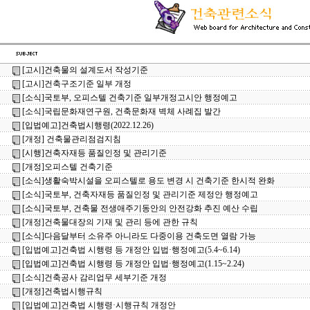
[고시]건축물의 설계도서 작성기준
[고시]건축구조기준 일부 개정
[소식]국토부, 오피스텔 건축기준 일부개정고시안 행정예고
[소식]국립문화재연구원, 건축문화재 벽체 사례집 발간
[입법예고]건축법시행령(2022.12.26)
[개정] 건축물관리점검지침
[시행]건축자재등 품질인정 및 관리기준
[개정]오피스텔 건축기준
[소식]생활숙박시설을 오피스텔로 용도 변경 시 건축기준 한시적 완화
[소식]국토부, 건축자재등 품질인정 및 관리기준 제정안 행정예고
[소식]국토부, 건축물 전생애주기동안의 안전강화 추진 예산 수립
[개정]건축물대장의 기재 및 관리 등에 관한 규칙
[소식]다음달부터 소유주 아니라도 다중이용 건축도면 열람 가능
[입법예고]건축법 시행령 등 개정안 입법·행정예고(5.4~6.14)
[입법예고]건축법 시행령 등 개정안 입법·행정예고(1.15~2.24)
[소식]건축공사 감리업무 세부기준 개정
[개정]건축법시행규칙
[입법예고]건축법 시행령·시행규칙 개정안