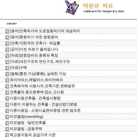
[용어]건축허가와 도로점용허가의 개념차이
[용어]혼동하기 쉬운 법령용어
[건축가]한국의 건축가 - 박길룡
[공지]이런 자료가 올려집니다.
[자료]양중장비의 종류와 특징
[자료]내진구조와 면진구조, 제진구조
[자료]수맥
[발췌]흉한 가상(家相), 실패한 가상
와이어라스,메탈라스,와이어메쉬
건축폐자재 사용시의 건축기준 완화범위
건축물의 용도분류에 없는 고시원
다중이용건축물 - 건축법시행령
다중이 이용하는 건축물 - 건설산업기본법
다중이용업 - 소방시설완비증명 관련 법조문
리모델링(remodeling)
리모델링 - 일반건축물
리모델링 - 공동주택
학교용지등의 공급가격 기준