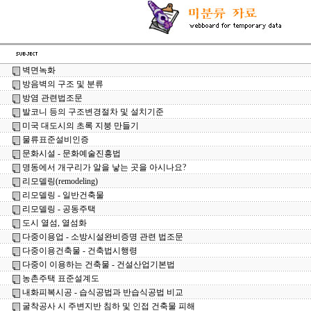
벽면녹화
방음벽의 구조 및 분류
방염 관련법조문
발코니 등의 구조변경절차 및 설치기준
미국 대도시의 초록 지붕 만들기
물류표준설비인증
문화시설 - 문화예술진흥법
명동에서 개구리가 알을 낳는 곳을 아시나요?
리모델링(remodeling)
리모델링 - 일반건축물
리모델링 - 공동주택
도시 열섬, 열섬화
다중이용업 - 소방시설완비증명 관련 법조문
다중이용건축물 - 건축법시행령
다중이 이용하는 건축물 - 건설산업기본법
농촌주택 표준설계도
내화피복시공 - 습식공법과 반습식공법 비교
굴착공사 시 주변지반 침하 및 인접 건축물 피해