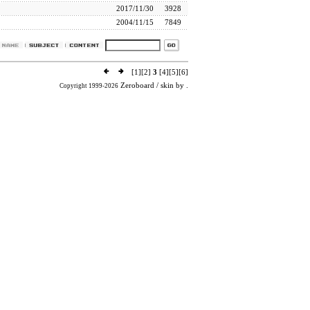
2017/11/30
3928
2004/11/15
7849
[1]
[2]
3
[4]
[5]
[6]
Zeroboard
/ skin by
.
Copyright 1999-2026