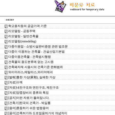
학교용지등의 공급가격 기준
리모델링 - 공동주택
리모델링 - 일반건축물
리모델링(remodeling)
다중이용업 - 소방시설완비증명 관련 법조문
다중이 이용하는 건축물 - 건설산업기본법
다중이용건축물 - 건축법시행령
건축물의 용도분류에 없는 고시원
건축폐자재 사용시의 건축기준 완화범위
와이어라스,메탈라스,와이어메쉬
[발췌]흉한 가상(家相), 실패한 가상
[자료]수맥
[자료]내진구조와 면진구조, 제진구조
[자료]양중장비의 종류와 특징
[공지]이런 자료가 올려집니다.
[건축가]한국의 건축가 - 박길룡
[용어]혼동하기 쉬운 법령용어
[용어]건축허가와 도로점용허가의 개념차이