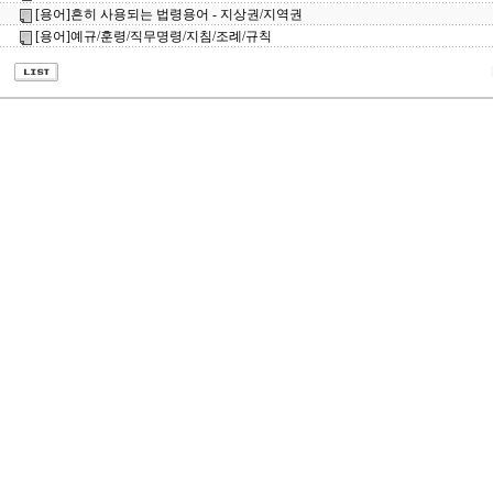
[용어]흔히 사용되는 법령용어 - 지상권/지역권
[용어]예규/훈령/직무명령/지침/조례/규칙