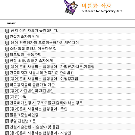
[공지]이런 자료가 올려집니다.
건설기술자의 범위
[용어]건축허가와 도로점용허가의 개념차이
소라 껍질 모양의 아름다운 집
리모델링 - 공동주택
현장 초급, 중급 기술자에게
[용어]흔히 사용되는 법령용어 - 가압류,가처분,가집행
건축폐자재 사용시의 건축기준 완화범위
[용어]흔히 사용되는 법령용어 - 이행강제금
학교용지등의 공급가격 기준
[용어] 사단법인과 재단법인
[자료]수맥
건축허가신청 시 구조도를 제출해야 하는 경우
[용어]흔히 사용되는 법령용어 - 추인
물류표준설비인증
방염 관련법조문
건설기술관련 기술분야 및 등급
[용어]흔히 사용되는 법령용어 - 지상권