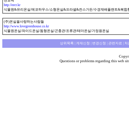
엔코텍
http://eect.kr
식물원&유리온실/에코하우스/소형온실&프라셀&컨스가든/수경재배플랜트&복합
(주)온실을사랑하는사람들
http://www.lovegreenhouse.co.kr
식물원온실/와이드온실/돔형온실/곤충관/조류관/테마온실/가정용온실
상위목록
|
게재신청
|
변경신청
|
관련자료
|
처
Copyri
Questions or problems regarding this web sit