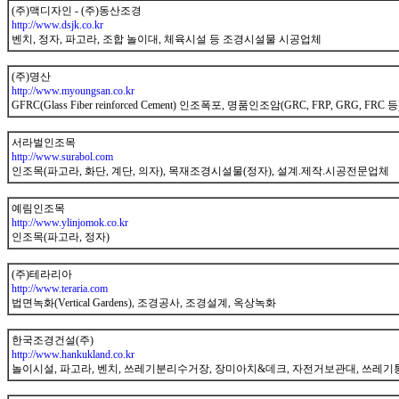
(주)맥디자인 - (주)동산조경
http://www.dsjk.co.kr
벤치, 정자, 파고라, 조합 놀이대, 체육시설 등 조경시설물 시공업체
(주)명산
http://www.myoungsan.co.kr
GFRC(Glass Fiber reinforced Cement) 인조폭포, 명품인조암(GRC, FRP, GRG, FRC 등
서라벌인조목
http://www.surabol.com
인조목(파고라, 화단, 계단, 의자), 목재조경시설물(정자), 설계.제작.시공전문업체
예림인조목
http://www.ylinjomok.co.kr
인조목(파고라, 정자)
(주)테라리아
http://www.teraria.com
법면녹화(Vertical Gardens), 조경공사, 조경설계, 옥상녹화
한국조경건설(주)
http://www.hankukland.co.kr
놀이시설, 파고라, 벤치, 쓰레기분리수거장, 장미아치&데크, 자전거보관대, 쓰레기통