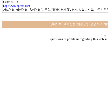
(주)한설그린
http://www.hgreen.com
가로녹화, 입면녹화, 옥상녹화(이용형,경량형,경사형), 경계재, 놀이시설, 다목적운
상위목록
|
게재신청
|
변경신청
|
관련자료
|
처
Copyri
Questions or problems regarding this web sit