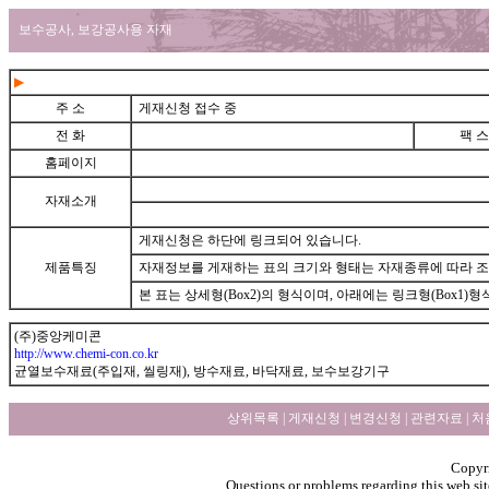
보수공사, 보강공사용 자재
▶
주 소
게재신청 접수 중
전 화
팩 스
홈페이지
자재소개
게재신청은 하단에 링크되어 있습니다.
제품특징
자재정보를 게재하는 표의 크기와 형태는 자재종류에 따라 
본 표는 상세형(Box2)의 형식이며, 아래에는 링크형(Box1)
gunnet
(주)중앙케미콘
http://www.chemi-con.co.kr
균열보수재료(주입재, 씰링재), 방수재료, 바닥재료, 보수보강기구
상위목록
|
게재신청
|
변경신청
|
관련자료
|
처
Copyri
Questions or problems regarding this web sit