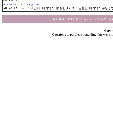
(주)세데코
http://www.sedecosiding.com
MEGATEX 도료바닥마감재 : 메가텍스 바닥재, 메가텍스 논슬립. 메가텍스 수용성
상위목록
|
게재신청
|
변경신청
|
관련자료
|
처
Copyri
Questions or problems regarding this web sit