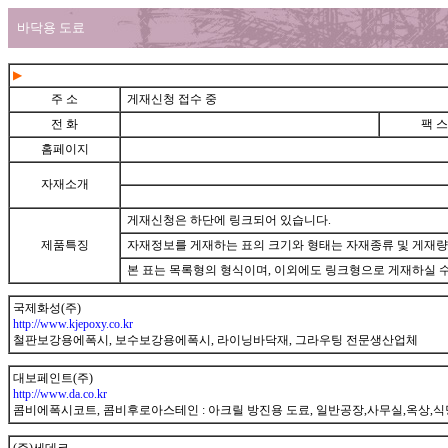
바닥용 도료
▶
주 소
게재신청 접수 중
전 화
팩 스
홈페이지
자재소개
게재신청은 하단에 링크되어 있습니다.
제품특징
자재정보를 게재하는 표의 크기와 형태는 자재종류 및 게재량
본 표는 목록형의 형식이며, 이외에도 링크형으로 게재하실 수
gunnet
국제화성(주)
http://www.kjepoxy.co.kr
철판보강용에폭시, 보수보강용에폭시, 라이닝바닥재, 그라우팅 전문생산업체
gunnet
대보페인트(주)
http://www.da.co.kr
콤비에폭시코트, 콤비후로아스테인 : 아크릴 방진용 도료, 일반공장,사무실,옥상,식
gunnet