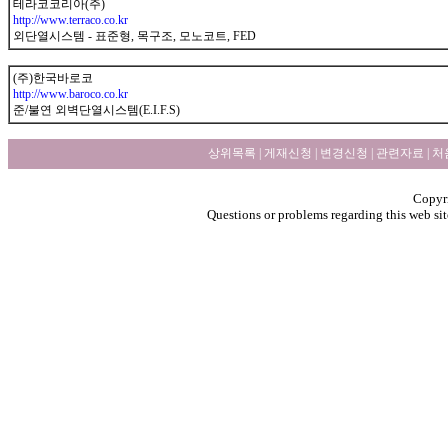
테라코코리아(주)
http://www.terraco.co.kr
외단열시스템 - 표준형, 목구조, 모노코트, FED
(주)한국바로코
http://www.baroco.co.kr
준/불연 외벽단열시스템(E.I.F.S)
상위목록
|
게재신청
|
변경신청
|
관련자료
|
처
Copyri
Questions or problems regarding this web sit