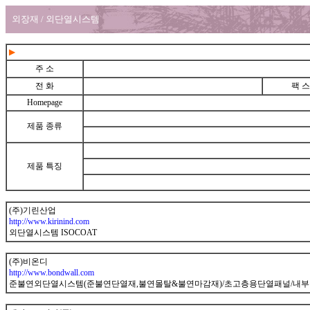
외장재 / 외단열시스템
▶
주 소
전 화
팩 스
Homepage
제품 종류
제품 특징
(주)기린산업
http://www.kirinind.com
외단열시스템 ISOCOAT
(주)비온디
http://www.bondwall.com
준불연외단열시스템(준불연단열재,불연몰탈&불연마감재)/초고층용단열패널/내