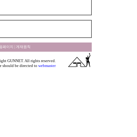
음페이지
|
게재원칙
ght GUNNET. All rights reserved.
e should be directed to
webmaster