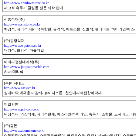
http://www.shinhwastone.co.kr
사고석 혹두기 굴림돌 전문 제작 판매
gunnet
신흥석재(주)
http://www.shstone.co.kr
화강석, 대리석, 대리석복합판, 규격석, 아트스톤, 산호석, 슬레이트, 하이라인/아스라
gunnet
(주)원평석재
http://www.wpstone.co.kr
대리석, 화강석, 마블타일
gunnet
아라리정선대리석(주)
http://www.jungsunmarble.com
Arari 대리석
gunnet
(주)이지테크
http://www.easytec.kr
실내바닥,벽체용 마감재- 뉴이지스톤 : 천연대리석접합바닥재
gunnet
제일건영
http://www.jeil-con.co.kr
내장석재, 외장석재, 대리석판재, 아스라인/하이라인, 혹두기, 조형물, 모자이크, 패턴
gunnet
(주)줌톤
http://www.zoomstone.co.kr
스톤벽화/스톤아트월, 스톤아트플로어, 포인트스톤, 조경시설물(스톤벤치, 스톤볼라