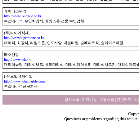
gunnet
케이에스무역
http://www.ikstrade.co.kr
수입대리석, 수입화강석, 웰빙스톤 전문 수입업체
gunnet
(주)타이거석재
http://www.tigerstone.co.kr
대리석, 화강석, 라임스톤, 인도사암, 마블타일, 슬레이트석, 슬레이트타일
gunnet
태호산업
http://www.teho.kr
대리석몰딩, 대리석보드, 유리대리석, 대리석페어유리, 대리석시트지, 대리석아트
gunnet
(주)토탈석재산업
http://www.totalmarble.com
수입대리석전문회사
상위목록
|
게재신청
|
변경신청
|
관련자료
|
처
Copyri
Questions or problems regarding this web sit