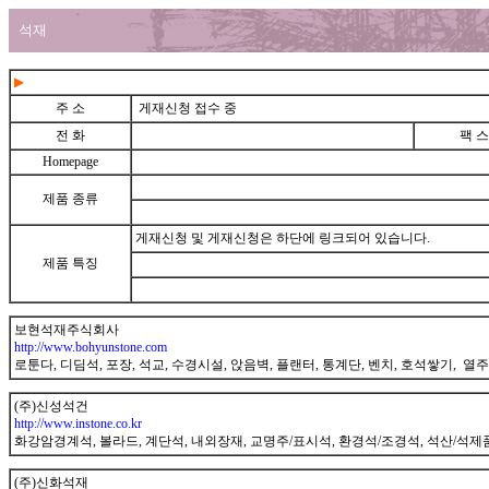
석재
▶
주 소
게재신청 접수 중
전 화
팩 스
Homepage
제품 종류
게재신청 및 게재신청은 하단에 링크되어 있습니다.
제품 특징
gunnet
보현석재주식회사
http://www.bohyunstone.com
로툰다, 디딤석, 포장, 석교, 수경시설, 앉음벽, 플랜터, 통계단, 벤치, 호석쌓기, 열주
gunnet
(주)신성석건
http://www.instone.co.kr
화강암경계석, 볼라드, 계단석, 내외장재, 교명주/표시석, 환경석/조경석, 석산/석제
gunnet
(주)신화석재