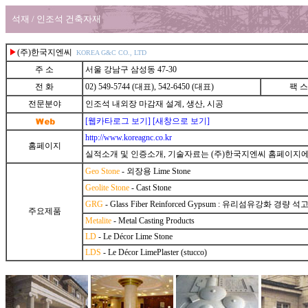
석재 / 인조석 건축자재
▶
(주)한국지엔씨
KOREA G&C CO., LTD
주 소
서울 강남구 삼성동 47-30
전 화
02) 549-5744 (대표), 542-6450 (대표)
팩 스
전문분야
인조석 내외장 마감재 설계, 생산, 시공
[웹카타로그 보기]
[새창으로 보기]
http://www.koreagnc.co.kr
홈페이지
실적소개 및 인증소개, 기술자료는 (주)한국지엔씨 홈페이지
Geo Stone
- 외장용 Lime Stone
Geolite Stone
- Cast Stone
GRG
- Glass Fiber Reinforced Gypsum : 유리섬유강화 경량
주요제품
Metalite
- Metal Casting Products
LD
- Le Décor Lime Stone
LDS
- Le Décor LimePlaster (stucco)