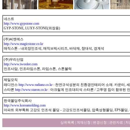
네스트
http://www.gypstone.com
GYP-STONE, LUXY-STONE(외장용)
gunnet
(주)씨엔에스
http://www.magicstone.co.kr
매직스톤 - 내외장인조석, 매직브릭시리즈, 바닥재, 창대석, 경계석
gunnet
(주)우리산업
http://www.iwoolee.com
인조사암, 인조라임스톤, 라임스톤, 스톤블럭
gunnet
제일모직
래디언스
http://www.radianz.co.kr
: 천연규석성분의 친환경인테리어 소재. 카운터, 세
스타론
http://www.staron.co.kr
: 아크릴계 인조대리석 스타론 / 고투명 칩이 함유된
gunnet
한국몰딩주식회사
http://www.koreamolding.com
아파트 외부특화 고강도 인조석 몰딩 - 고강도인조석몰딩, 압축성형몰딩, EPS몰딩,
상위목록
|
게재신청
|
변경신청
|
관련자료
|
처