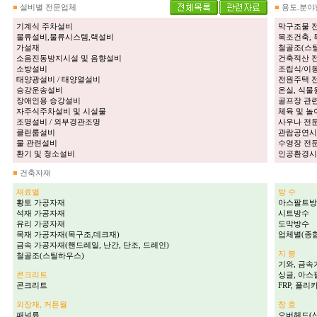
■
설비별 전문업체
■
용도.분야
기계식 주차설비
막구조물 
물류설비,물류시스템,랙설비
목조건축,
가설재
철골조(스
소음진동방지시설 및 음향설비
건축적산 
소방설비
조립식/이
태양광설비 / 태양열설비
전원주택 
승강운송설비
온실, 식물
장애인용 승강설비
골프장 관
자주식주차설비 및 시설물
체육 및 
조명설비 / 외부경관조명
사우나 전
클린룸설비
관람공연시
물 관련설비
수영장 전
환기 및 청소설비
인공환경시
■
건축자재
재료별
방 수
황토 가공자재
아스팔트방
석재 가공자재
시트방수
유리 가공자재
도막방수
목재 가공자재(목구조,데크재)
업체별(종합
금속 가공자재(핸드레일, 난간, 단조, 드레인)
지 붕
철골조(스틸하우스)
기와, 금속
콘크리트
싱글, 아
콘크리트
FRP, 폴
외장재, 커튼월
창 호
패널류
오버헤드(