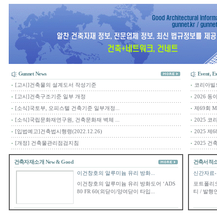
Gunnet News
Event, Ex
[고시]건축물의 설계도서 작성기준
코리아빌
[고시]건축구조기준 일부 개정
2026 동
[소식]국토부, 오피스텔 건축기준 일부개정...
제69회 
[소식]국립문화재연구원, 건축문화재 벽체 ...
2025 
[입법예고]건축법시행령(2022.12.26)
2025 
[개정] 건축물관리점검지침
2025 건축
건축자재소개 New & Good
건축서적소개 
이건창호의 알루미늄 유리 방화...
신간자료-일
이건창호의 알루미늄 유리 방화도어 ‘ADS
포트폴리오
80 FR 60(외닫이/양여닫이 타입...
티 / 발행연