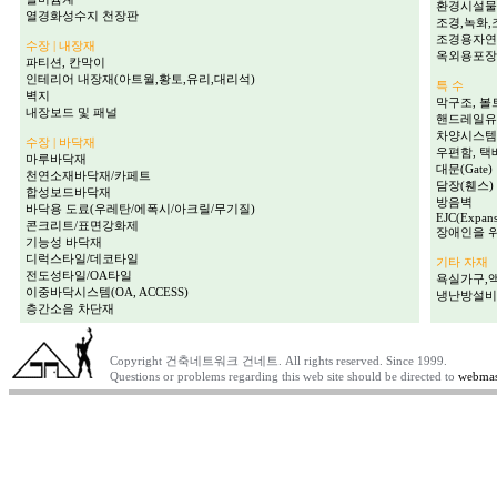
환경시설물
열경화성수지 천장판
조경,녹화
조경용자연
수장 | 내장재
옥외용포장
파티션, 칸막이
인테리어 내장재(아트월,황토,유리,대리석)
특 수
벽지
막구조, 볼
내장보드 및 패널
핸드레일유
차양시스템
수장 | 바닥재
우편함, 택
마루바닥재
대문(Gate)
천연소재바닥재/카페트
담장(휀스)
합성보드바닥재
방음벽
바닥용 도료(우레탄/에폭시/아크릴/무기질)
EJC(Expans
콘크리트/표면강화제
장애인을 
기능성 바닥재
디럭스타일/데코타일
기타 자재
전도성타일/OA타일
욕실가구,
이중바닥시스템(OA, ACCESS)
냉난방설비
층간소음 차단재
Copyright 건축네트워크 건네트. All rights reserved. Since 1999.
Questions or problems regarding this web site should be directed to
webmas