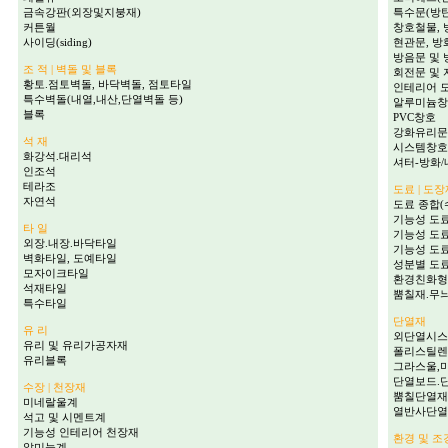
금속강판(외장및지붕재)
특수문(방탄
커튼월
창호철물, 
사이딩(siding)
현관문, 방
방음문 및
조 적 | 벽돌 및 블록
회전문 및
황토.점토벽돌, 바닥벽돌, 점토타일
인테리어 도
특수벽돌(내열,내산,단열벽돌 등)
알루미늄창
블록
PVC창호
강화유리문
석 재
시스템창호
화강석.대리석
셔터-방화
인조석
테라조
도료 | 도
자연석
도료 종합(
기능성 도료
타 일
기능성 도료
외장.내장.바닥타일
기능성 도료
벽화타일, 도예타일
성분별 도료
모자이크타일
환경친화형
석재타일
뿜칠재.무
특수타일
단열재
유 리
외단열시스
유리 및 유리가공자재
폴리스틸렌
유리블록
그라스울,
단열보드.
수장 | 천장재
뿜칠단열재
미네랄울계
열반사단열
석고 및 시멘트계
기능성 인테리어 천장재
환경 및 조
알미늄계